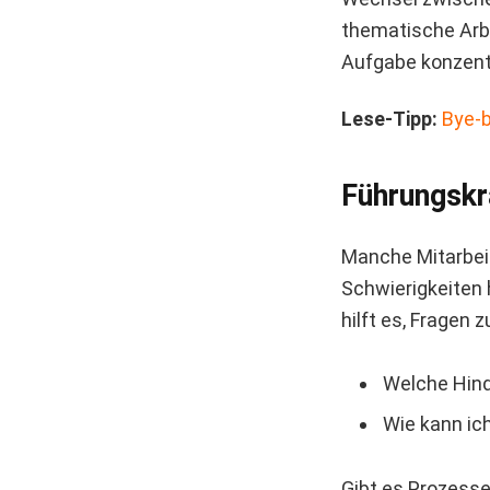
thematische Arbe
Aufgabe konzent
Lese-Tipp:
Bye-b
Führungskr
Manche Mitarbei
Schwierigkeiten 
hilft es, Fragen z
Welche Hind
Wie kann ic
Gibt es Prozesse