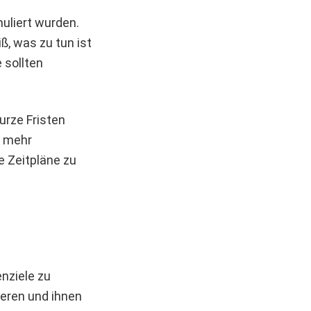
uliert wurden.
ß, was zu tun ist
e sollten
urze Fristen
h mehr
e Zeitpläne zu
enziele zu
ieren und ihnen