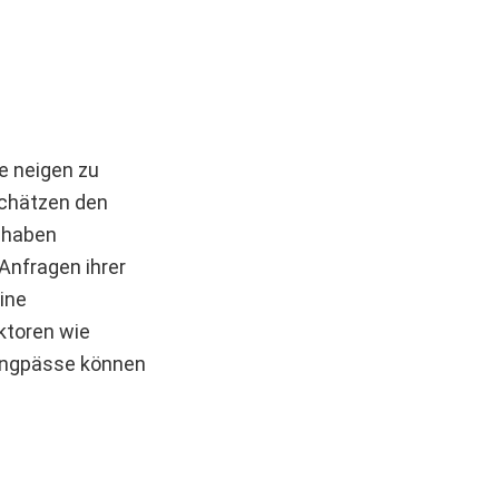
e neigen zu
schätzen den
e haben
 Anfragen ihrer
ine
aktoren wie
 Engpässe können