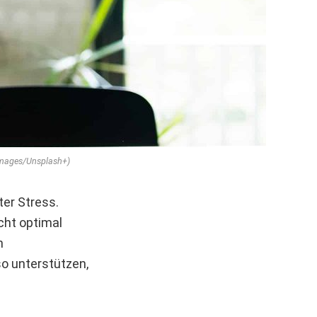
 Images/Unsplash+)
ter Stress.
cht optimal
n
o unterstützen,