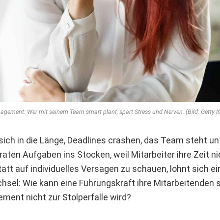
nagement: Wer mit seinem Team smart plant, spart Stress und Nerven. (Bild: Getty
 sich in die Länge, Deadlines crashen, das Team steht un
aten Aufgaben ins Stocken, weil Mitarbeiter ihre Zeit ni
tatt auf individuelles Versagen zu schauen, lohnt sich ei
sel: Wie kann eine Führungskraft ihre Mitarbeitenden s
ent nicht zur Stolperfalle wird?