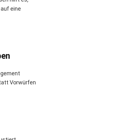
 auf eine
ben
nagement
tatt Vorwürfen
stiert,