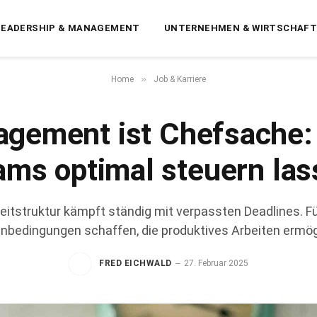
LEADERSHIP & MANAGEMENT
UNTERNEHMEN & WIRTSCHAF
»
Home
Job & Karriere
gement ist Chefsache:
ams optimal steuern las
Zeitstruktur kämpft ständig mit verpassten Deadlines. 
bedingungen schaffen, die produktives Arbeiten ermög
FRED EICHWALD
27. Februar 2025