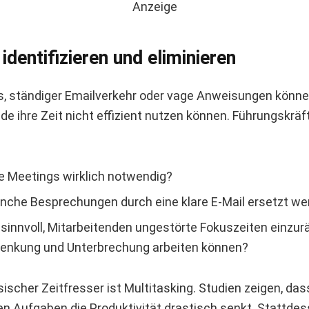
Anzeige
 identifizieren und eliminieren
s, ständiger Emailverkehr oder vage Anweisungen könne
e ihre Zeit nicht effizient nutzen können. Führungskräft
se Meetings wirklich notwendig?
che Besprechungen durch eine klare E-Mail ersetzt we
 sinnvoll, Mitarbeitenden ungestörte Fokuszeiten einzur
lenkung und Unterbrechung arbeiten können?
sischer Zeitfresser ist Multitasking. Studien zeigen, da
 Aufgaben die Produktivität drastisch senkt. Stattdesse