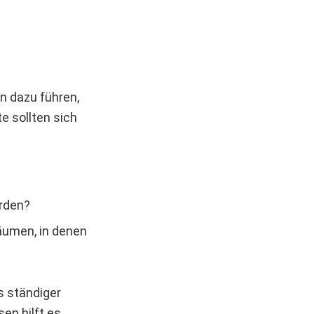
n dazu führen,
e sollten sich
rden?
äumen, in denen
ss ständiger
n hilft es,