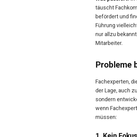
täuscht Fachkom
befördert und find
Führung vielleic
nur allzu bekann
Mitarbeiter.
Probleme b
Fachexperten, di
der Lage, auch z
sondern entwicke
wenn Fachexperte
müssen:
1. Kein Foku