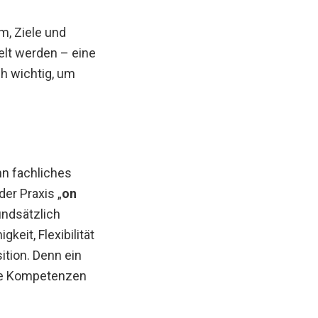
, Ziele und
elt werden – eine
ch wichtig, um
nn fachliches
der Praxis „
on
undsätzlich
keit, Flexibilität
ition. Denn ein
che Kompetenzen