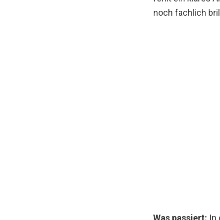
noch fachlich bri
Was passiert:
In 