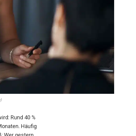
)
wird: Rund 40 %
Monaten. Häufig
ß: Wer gestern