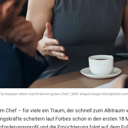
Fachwissen allein macht keinen guten Chef. (.Bild: shapecharge/istockphoto.com
 Chef – für viele ein Traum, der schnell zum Albtraum 
ungskräfte scheitern laut Forbes schon in den ersten 18 
Anforderungsprofil und die Ernüchterung folgt auf dem Fu