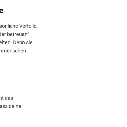
e
önliche Vorteile.
der betreuen“
lten. Denn sie
ehmerischen
t das
ass deine
?