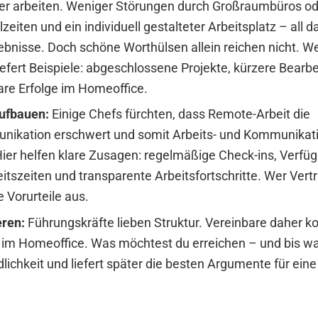
ter arbeiten. Weniger Störungen durch Großraumbüros od
zeiten und ein individuell gestalteter Arbeitsplatz – all da
ebnisse. Doch schöne Worthülsen allein reichen nicht. W
iefert Beispiele: abgeschlossene Projekte, kürzere Bearb
re Erfolge im Homeoffice.
ufbauen:
Einige Chefs fürchten, dass Remote-Arbeit die
kation erschwert und somit Arbeits- und Kommunikat
Hier helfen klare Zusagen: regelmäßige Check-ins, Verfü
itszeiten und transparente Arbeitsfortschritte. Wer Vert
 Vorurteile aus.
eren:
Führungskräfte lieben Struktur. Vereinbare daher ko
t im Homeoffice. Was möchtest du erreichen – und bis w
dlichkeit und liefert später die besten Argumente für ein