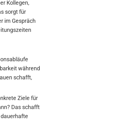
er Kollegen,
s sorgt für
er im Gespräch
eitungszeiten
ionsabläufe
gbarkeit während
rauen schafft,
nkrete Ziele für
ann? Das schafft
e dauerhafte