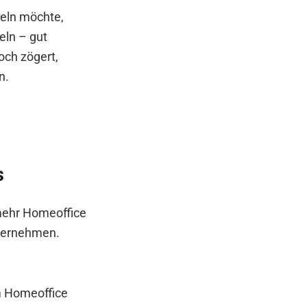
eln möchte,
eln – gut
och zögert,
en.
s
 mehr Homeoffice
nternehmen.
im Homeoffice