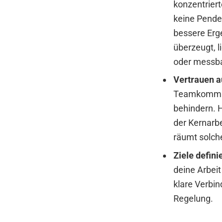
konzentrier
keine Pendel
bessere Erg
überzeugt, l
oder messba
Vertrauen a
Teamkommuni
behindern. 
der Kernarbe
räumt solche
Ziele defini
deine Arbei
klare Verbin
Regelung.