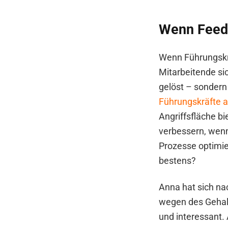
Wenn Feedb
Wenn Führungskrä
Mitarbeitende si
gelöst – sondern
Führungskräfte a
Angriffsfläche bi
verbessern, wenn
Prozesse optimier
bestens?
Anna hat sich n
wegen des Gehalt
und interessant. 