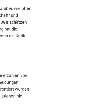
arüber, wie offen
chaft“ und
 „
Wir schätzen
eginnt die
enn die Kritik
ie erzählen von
heidungen
frontiert wurden
uationen nie