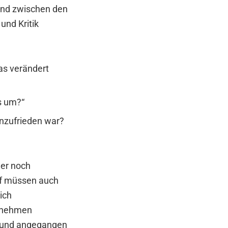
 und zwischen den
und Kritik
as verändert
s um?“
unzufrieden war?
der noch
uf müssen auch
lich
ernehmen
en und angegangen