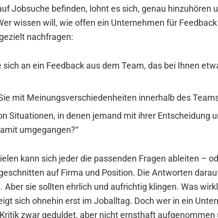
h auf Jobsuche befinden, lohnt es sich, genau hinzuhören
Wer wissen will, wie offen ein Unternehmen für Feedback 
 gezielt nachfragen:
ie sich an ein Feedback aus dem Team, das bei Ihnen etw
Sie mit Meinungsverschiedenheiten innerhalb des Team
on Situationen, in denen jemand mit ihrer Entscheidung 
damit umgegangen?“
ielen kann sich jeder die passenden Fragen ableiten – o
ugeschnitten auf Firma und Position. Die Antworten dara
. Aber sie sollten ehrlich und aufrichtig klingen. Was wirk
eigt sich ohnehin erst im Joballtag. Doch wer in ein Unt
m Kritik zwar geduldet, aber nicht ernsthaft aufgenomm