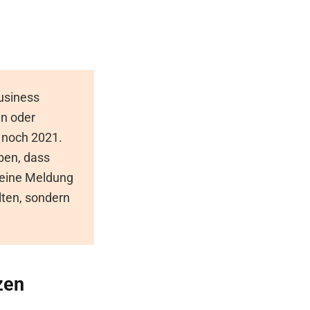
Business
en oder
 noch 2021.
uben, dass
 eine Meldung
lten, sondern
zen