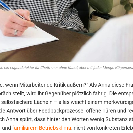
 wie ein Lügendetektor für Chefs - nur ohne Kabel, aber mit jeder Menge Körperspr
ie, wenn Mitarbeitende Kritik äußern?“ Als Anna diese Fr
ch stellt, wird ihr Gegenüber plötzlich fahrig. Die ents
selbstsichere Lächeln – alles weicht einem merkwürdigen
de Antwort über Feedbackprozesse, offene Türen und r
 Anna spürt, dass hinter den Worten wenig Substanz st
ur und
familiärem Betriebsklima
, nicht von konkreten Erle