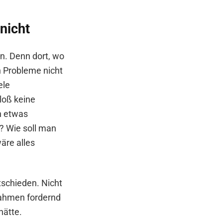
nicht
en. Denn dort, wo
 Probleme nicht
ele
bloß keine
ch etwas
? Wie soll man
äre alles
schieden. Nicht
rahmen fordernd
hätte.