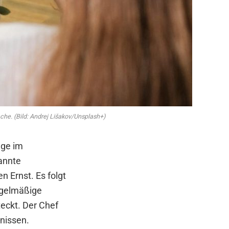
ache. (Bild: Andrej Lišakov/Unsplash+)
age im
pannte
 Ernst. Es folgt
egelmäßige
eckt. Der Chef
bnissen.