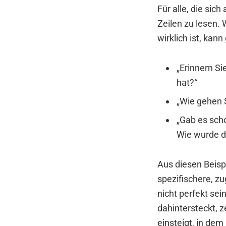
Für alle, die sic
Zeilen zu lesen. 
wirklich ist, kann
„Erinnern S
hat?“
„Wie gehen 
„Gab es sch
Wie wurde 
Aus diesen Beisp
spezifischere, z
nicht perfekt sein
dahintersteckt, z
einsteigt, in de