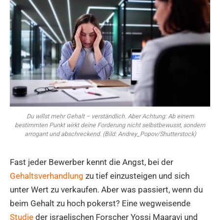
Du willst mehr Gehalt – verständlich. Aber Achtung: Ab einem
bestimmten Punkt wirkt deine Forderung nicht selbstbewusst, sondern
arrogant und abschreckend. (Bild: Andrey_Popov/Shutterstock)
Fast jeder Bewerber kennt die Angst, bei der
Gehaltsverhandlung
zu tief einzusteigen und sich
unter Wert zu verkaufen. Aber was passiert, wenn du
beim Gehalt zu hoch pokerst? Eine wegweisende
Studie
der israelischen Forscher Yossi Maaravi und