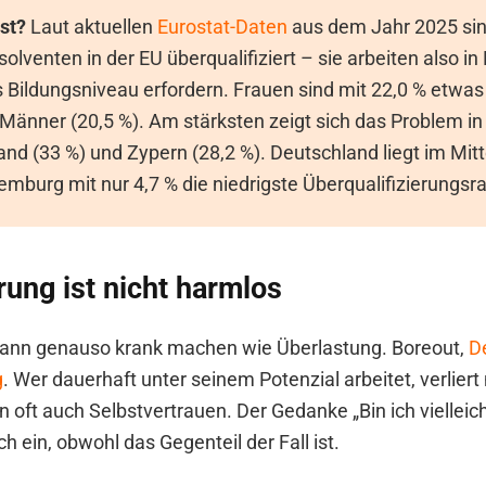
st?
Laut aktuellen
Eurostat-Daten
aus dem Jahr 2025 sind
lventen in der EU überqualifiziert – sie arbeiten also in 
 Bildungsniveau erfordern. Frauen sind mit 22,0 % etwas
 Männer (20,5 %). Am stärksten zeigt sich das Problem in
and (33 %) und Zypern (28,2 %). Deutschland liegt im Mitt
burg mit nur 4,7 % die niedrigste Überqualifizierungsra
rung ist nicht harmlos
kann genauso krank machen wie Überlastung. Boreout,
D
g
. Wer dauerhaft unter seinem Potenzial arbeitet, verliert 
 oft auch Selbstvertrauen. Der Gedanke „Bin ich vielleich
ch ein, obwohl das Gegenteil der Fall ist.