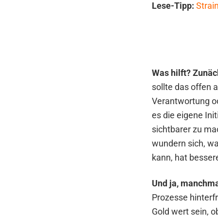
Lese-Tipp:
Strai
Was hilft? Zunäc
sollte das offen
Verantwortung od
es die eigene Init
sichtbarer zu mac
wundern sich, w
kann, hat bessere
Und ja, manchmal 
Prozesse hinter
Gold wert sein, 