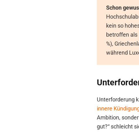
Schon gewus
Hochschulabso
kein so hohes
betroffen als
%), Griechenl
während Luxem
Unterforde
Unterforderung 
innere Kündigun
Ambition, sondern
gut?“ schleicht si