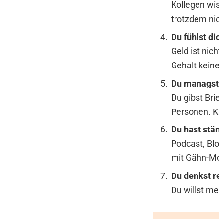
Kollegen wi
trotzdem nic
Du fühlst di
Geld ist nic
Gehalt keine
Du managst 
Du gibst Bri
Personen. Kl
Du hast stä
Podcast, Blo
mit Gähn-Mo
Du denkst re
Du willst me