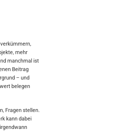
u verkümmern,
ojekte, mehr
 und manchmal ist
igenen Beitrag
ergrund – und
wert belegen
, Fragen stellen.
rk kann dabei
d irgendwann