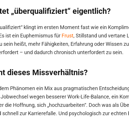
t „überqualifiziert“ eigentlich?
alifiziert“ klingt im ersten Moment fast wie ein Komplim
Es ist ein Euphemismus für
Frust
, Stillstand und vertane
zu sein heißt, mehr Fähigkeiten, Erfahrung oder Wissen zu
 erfordert – und dadurch chronisch unterfordert zu sein.
ht dieses Missverhältnis?
r dem Phänomen ein Mix aus pragmatischen Entscheidun
n Jobwechsel wegen besserer Work-Life-Balance, ein Ko
oder die Hoffnung, sich „hochzuarbeiten“. Doch was als Ü
 schnell zur Karrierefalle. Und psychologisch zur echten