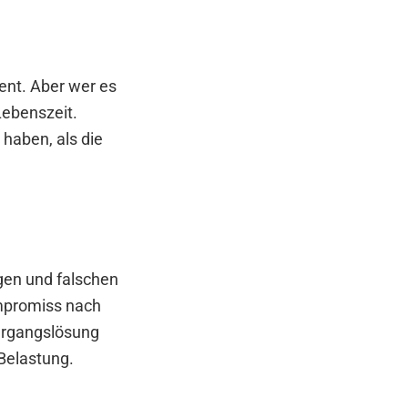
ent. Aber wer es
 Lebenszeit.
 haben, als die
gen und falschen
mpromiss nach
bergangslösung
 Belastung.