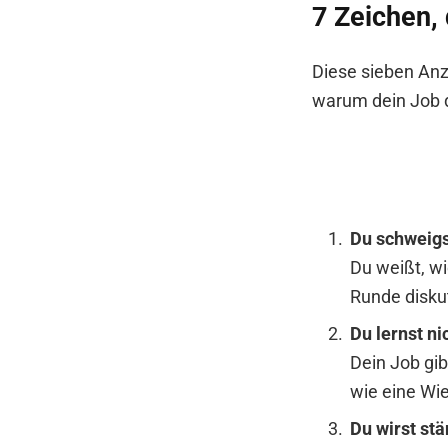
7 Zeichen, 
Diese sieben Anze
warum dein Job di
Du schweigs
Du weißt, wi
Runde diskut
Du lernst n
Dein Job gib
wie eine Wi
Du wirst stä