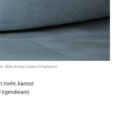
sie. (Bild: Andrej Lišakov/Unsplash+)
ßt mehr, kannst
d irgendwann