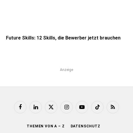
Future Skills: 12 Skills, die Bewerber jetzt brauchen
Anzeige
Facebook
LinkedIn
X
Instagram
YouTube
TikTok
RSS
(Twitter)
THEMEN VON A – Z
DATENSCHUTZ