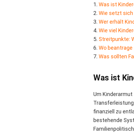
1.
Was ist Kinde
2.
Wie setzt sic
3.
Wer erhält Ki
4.
Wie viel Kinde
5.
Streitpunkte: 
6.
Wo beantrage 
7.
Was sollten F
Was ist Ki
Um Kinderarmut 
Transferleistung
finanziell zu ent
bestehende Sys
Familienpolitisc