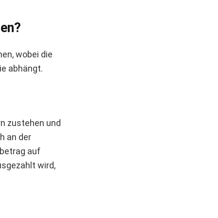
men?
en, wobei die
ie abhängt.
rn zustehen und
h an der
ebetrag auf
sgezahlt wird,