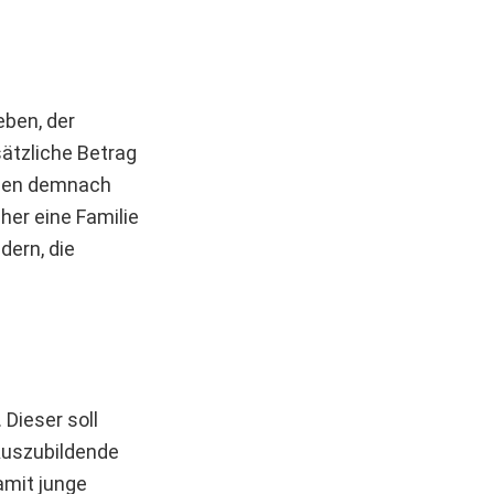
eben, der
ätzliche Betrag
ilien demnach
her eine Familie
dern, die
Dieser soll
Auszubildende
amit junge