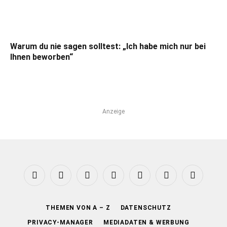
Warum du nie sagen solltest: „Ich habe mich nur bei
Ihnen beworben“
Anzeige
Facebook
LinkedIn
X
Instagram
YouTube
TikTok
RSS
(Twitter)
THEMEN VON A – Z
DATENSCHUTZ
PRIVACY-MANAGER
MEDIADATEN & WERBUNG