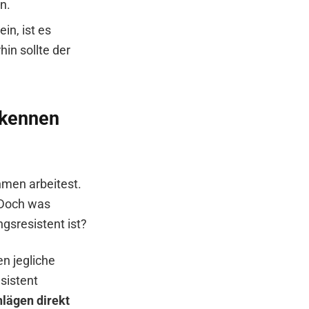
en.
in, ist es
hin sollte der
rkennen
hmen arbeitest.
 Doch was
gsresistent ist?
n jegliche
sistent
lägen direkt