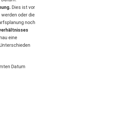
anung.
Dies ist vor
 werden oder die
arfsplanung noch
verhältnisses
au eine
. Unterschieden
mmten Datum