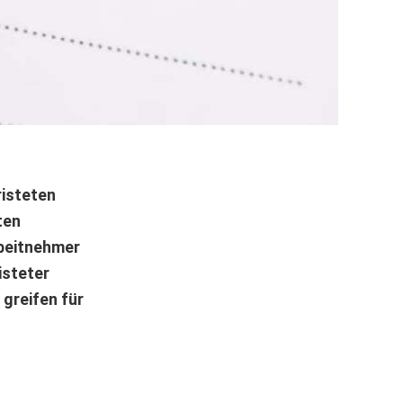
risteten
ten
rbeitnehmer
isteter
 greifen für