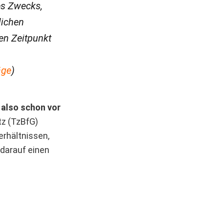
es Zwecks,
lichen
en Zeitpunkt
äge
)
 also schon vor
tz (TzBfG)
erhältnissen,
 darauf einen