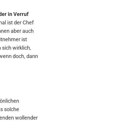
er in Verruf
l ist der Chef
önnen aber auch
itnehmer ist
sich wirklich,
 wenn doch, dann
sönlichen
ls solche
 enden wollender