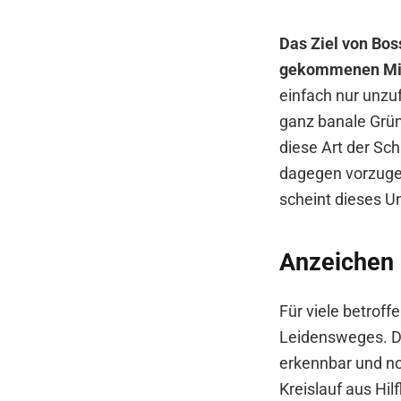
Das Ziel von Bos
gekommenen Mita
einfach nur unzu
ganz banale Grü
diese Art der Sc
dagegen vorzuge
scheint dieses U
Anzeichen 
Für viele betroff
Leidensweges. 
erkennbar und no
Kreislauf aus Hilf