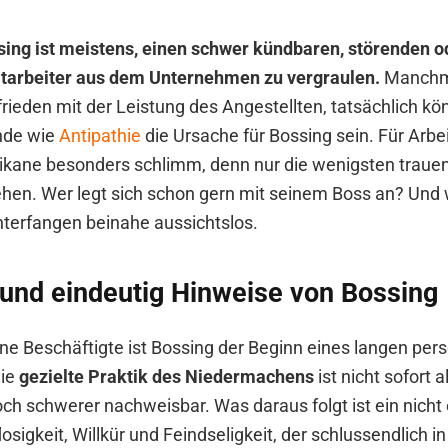
sing ist meistens, einen schwer kündbaren, störenden od
rbeiter aus dem Unternehmen zu vergraulen.
Manchma
frieden mit der Leistung des Angestellten, tatsächlich k
nde wie
Antipathie
die Ursache für Bossing sein. Für Arbe
hikane besonders schlimm, denn nur die wenigsten trauen 
hen. Wer legt sich schon gern mit seinem Boss an? Und
nterfangen beinahe aussichtslos.
und eindeutig Hinweise von Bossing
ene Beschäftigte ist Bossing der Beginn eines langen per
Die
gezielte Praktik des Niedermachens
ist nicht sofort a
ch schwerer nachweisbar. Was daraus folgt ist ein nicht
losigkeit, Willkür und Feindseligkeit, der schlussendlich in