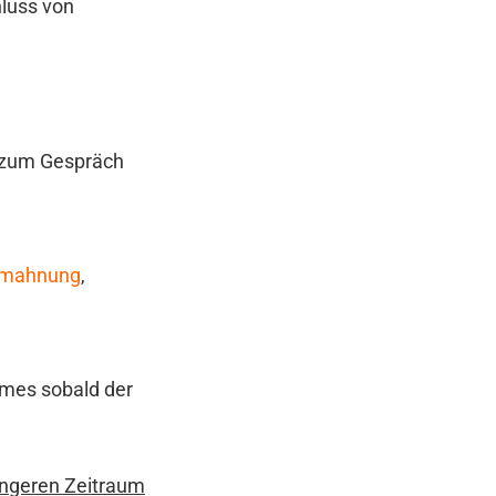
luss von
t zum Gespräch
mahnung
,
umes sobald der
längeren Zeitraum