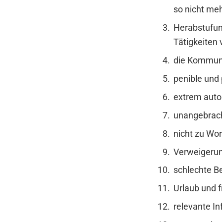
so nicht me
Herabstufun
Tätigkeiten v
die Kommunik
penible und
extrem auto
unangebrach
nicht zu Wo
Verweigeru
schlechte Be
Urlaub und 
relevante I