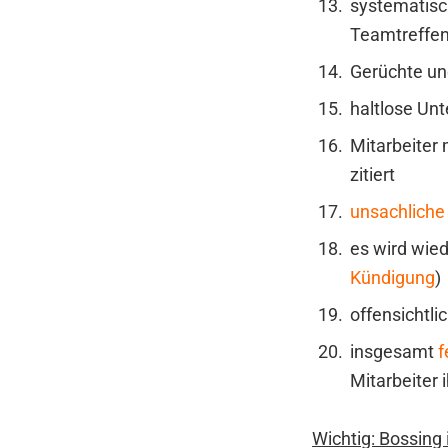
systematisc
Teamtreffen
Gerüchte un
haltlose Unt
Mitarbeiter
zitiert
unsachliche 
es wird wied
Kündigung
)
offensichtl
insgesamt
f
Mitarbeiter 
Wichtig: Bossing