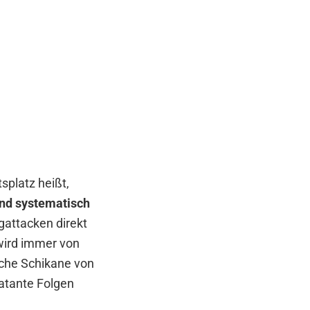
splatz heißt,
nd systematisch
gattacken direkt
wird immer von
iche Schikane von
latante Folgen